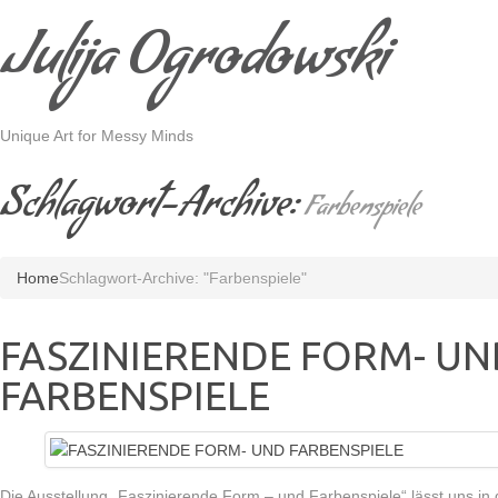
Julija Ogrodowski
Unique Art for Messy Minds
Schlagwort-Archive:
Farbenspiele
Home
Schlagwort-Archive: "Farbenspiele"
FASZINIERENDE FORM- UN
FARBENSPIELE
Die Ausstellung „Faszinierende Form – und Farbenspiele“ lässt uns in 