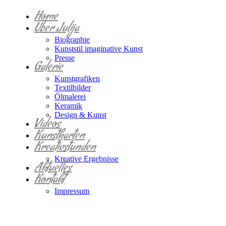
Home
Über Julija
Biographie
Kunststil imaginative Kunst
Presse
Galerie
Kunstgrafiken
Textilbilder
Ölmalerei
Keramik
Design & Kunst
Videos
Kunstkarten
Kreativstunden
Kreative Ergebnisse
Aktuelles
Kontakt
Impressum