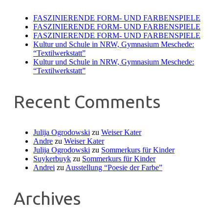
FASZINIERENDE FORM- UND FARBENSPIELE
FASZINIERENDE FORM- UND FARBENSPIELE
FASZINIERENDE FORM- UND FARBENSPIELE
Kultur und Schule in NRW, Gymnasium Meschede:
“Textilwerkstatt”
Kultur und Schule in NRW, Gymnasium Meschede:
“Textilwerkstatt”
Recent Comments
Julija Ogrodowski
zu
Weiser Kater
Andre
zu
Weiser Kater
Julija Ogrodowski
zu
Sommerkurs für Kinder
Suykerbuyk
zu
Sommerkurs für Kinder
Andrei
zu
Ausstellung “Poesie der Farbe”
Archives