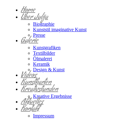
Home
Über Julija
Biographie
Kunststil imaginative Kunst
Presse
Galerie
Kunstgrafiken
Textilbilder
Ölmalerei
Keramik
Design & Kunst
Videos
Kunstkarten
Kreativstunden
Kreative Ergebnisse
Aktuelles
Kontakt
Impressum