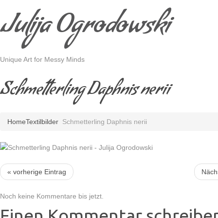
Julija Ogrodowski
Unique Art for Messy Minds
Schmetterling Daphnis nerii
Home
Textilbilder
Schmetterling Daphnis nerii
« vorherige Eintrag
Nächs
Noch keine Kommentare bis jetzt.
Einen Kommentar schreibe