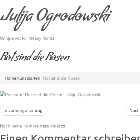
Julija Ogrodowski
Unique Art for Messy Minds
Rot sind die Rosen
Home
Kunstkarten
Rot sind die Rosen
« vorherige Eintrag
Nächs
Noch keine Kommentare bis jetzt.
Einen Kommentar schreibe