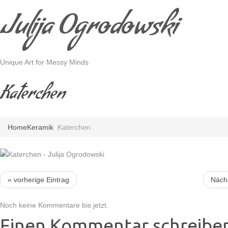
Julija Ogrodowski
Unique Art for Messy Minds
Katerchen
Home
Keramik
Katerchen
« vorherige Eintrag
Nächs
Noch keine Kommentare bis jetzt.
Einen Kommentar schreibe