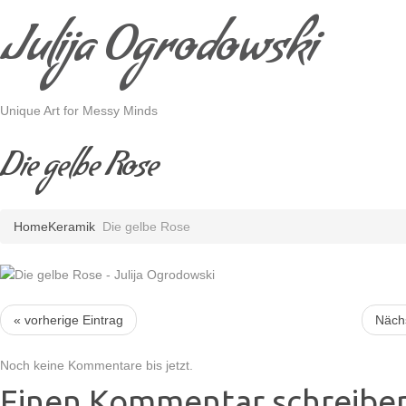
Julija Ogrodowski
Unique Art for Messy Minds
Die gelbe Rose
Home
Keramik
Die gelbe Rose
« vorherige Eintrag
Nächs
Noch keine Kommentare bis jetzt.
Einen Kommentar schreibe